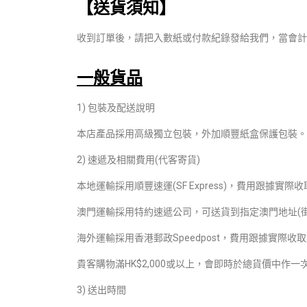
【送貨須知】
收到訂單後，請把入數紙或付款紀錄發給我們，當會計
一般貨品
1) 包裝及配送說明
本店產品採用高級獨立包裝，外加順豐紙盒保護包裝。
2) 速遞及相關費用(代客寄貨)
本地運輸採用順豐速運(SF Express)，費用跟據實
澳門運輸採用特約速遞公司，可送貨到指定澳門地址(街舖
海外運輸採用香港郵政Speedpost，費用跟據實際
貴客購物滿HK$2,000或以上，會即時於總貨價中作一
3) 送出時間