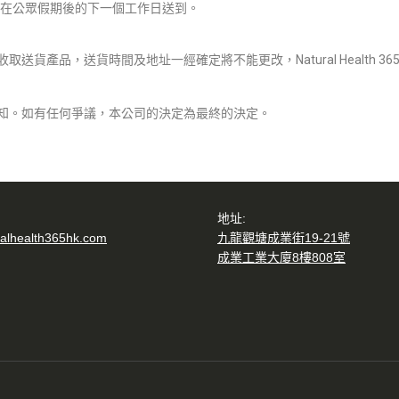
在公眾假期後的下一個工作日送到。
貨產品，送貨時間及地址一經確定將不能更改，Natural Health 
知。如有任何爭議，本公司的決定為最終的決定。
地址:
alhealth365hk.com
九龍觀塘成業街19-21號
成業工業大廈8樓808室