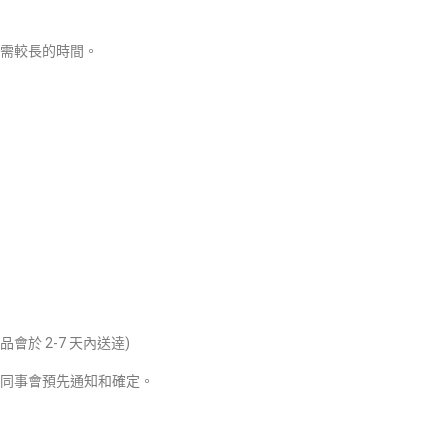
需較長的時間。
會於 2-7 天內送逹)
同事會預先通知和確定。