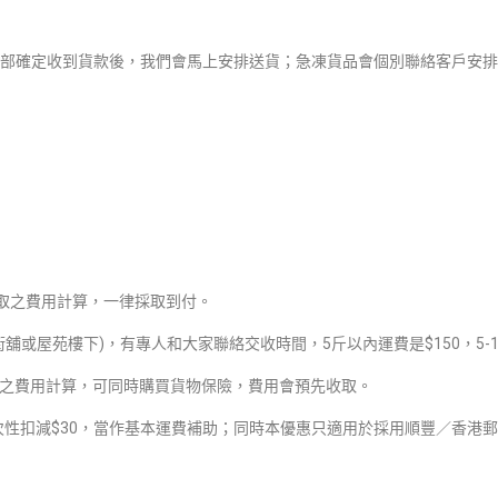
部確定收到貨款後，我們會馬上安排送貨；急凍貨品會個別聯絡客戶安排
際收取之費用計算，一律採取到付。
或屋苑樓下)，有專人和大家聯絡交收時間，5斤以內運費是$150，5-1
收取之費用計算，可同時購買貨物保險，費用會預先收取。
次性扣減$30，當作基本運費補助；同時本優惠只適用於採用順豐／香港郵政S