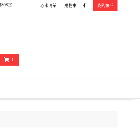
808室
心水清單
購物車
我的帳戶
0