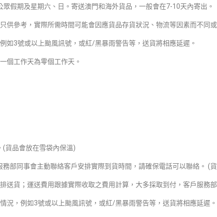
公眾假期及星期六、日。寄送澳門和海外貨品，一般會在7-10天內寄出。
只供參考，實際所需時間可能會因應貨品存貨狀況、物流等因素而不同或
例如3號或以上颱風訊號，或紅/黑暴雨警告等，送貨將相應延遲。
一個工作天為零個工作天。
。(貨品會放在雪袋內保溫)
 365 客戶服務部同事會主動聯絡客戶安排實際到貨時間，請確保電話可以聯絡。 (貨品
排送貨；
運送
費用跟據實際收取之費用計算，大多採取到付，
客戶服務部
情況，例如3號或以上颱風訊號，或紅/黑暴雨警告等，送貨將相應延遲。