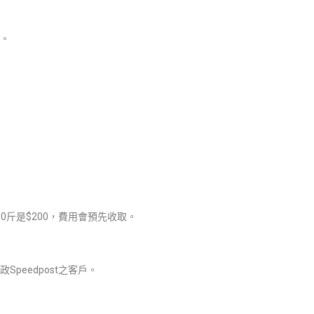
。
0斤是$200，費用會預先收取。
peedpost之客戶。