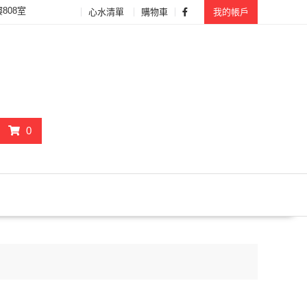
808室
心水清單
購物車
我的帳戶
0