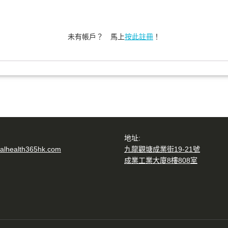
未有帳戶？ 馬上
按此註冊
！
地址:
alhealth365hk.com
九龍觀塘成業街19-21號
成業工業大廈8樓808室