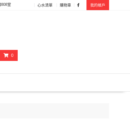
808室
心水清單
購物車
我的帳戶
0